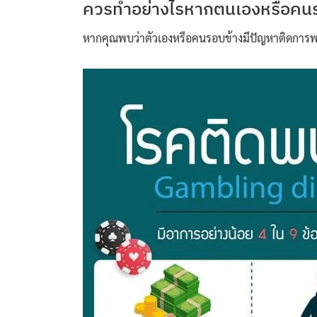
ควรทำอย่างไรหากตนเองหรือคนร
หากคุณพบว่าตัวเองหรือคนรอบข้างมีปัญหาติดการพน