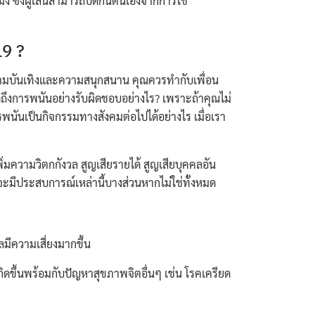
มง ซึ่งผู้เล่นสามารถปิดกั้นตนเองจากการใช้
19 ?
วามบันเทิงและความสนุกสนาน คุณควรทำกับเพื่อน
ูดถึงการพนันอย่างรับผิดชอบอย่างไร? เพราะถ้าคุณไม่
ารพนันเป็นกิจกรรมทางสังคมต่อไปได้อย่างไร เมื่อเรา
่มความวิตกกังวล สูญเสียรายได้ สูญเสียบุคคลอัน
ญ่จะมีประสบการณ์เหล่านี้บางส่วนหากไม่ใช่ทั้งหมด
ลมีความเสี่ยงมากขึ้น
กเกิดขึ้นพร้อมกับปัญหาสุขภาพจิตอื่นๆ เช่น โรคเครียด