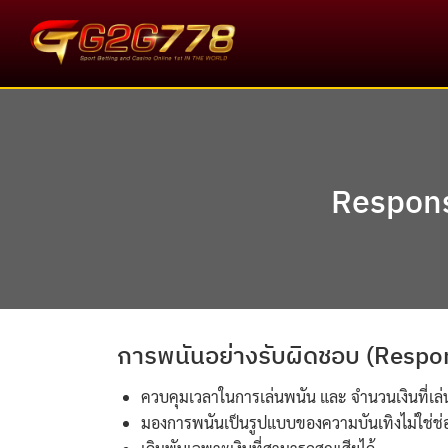
Respons
การพนันอย่างรับผิดชอบ (Respon
ควบคุมเวลาในการเล่นพนัน และ จำนวนเงินที่เล่
มองการพนันเป็นรูปแบบของความบันเทิงไม่ใช่ช่อ